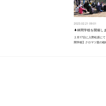
2023.02.21 09:01
🌲林間学校を開催しま
２月17日に入野松原に
間学校】クロマツ苗の植