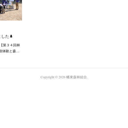
した🌲
て【第３４回林
樹体験と森…
Copyright ©
2026
幡東森林組合
.